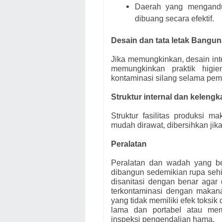
Daerah yang mengandun
dibuang secara efektif.
Desain dan tata letak Bangu
Jika memungkinkan, desain inte
memungkinkan praktik higie
kontaminasi silang selama pe
Struktur internal dan keleng
Struktur fasilitas produksi 
mudah dirawat, dibersihkan jika 
Peralatan
Peralatan dan wadah yang b
dibangun sedemikian rupa seh
disanitasi dengan benar agar d
terkontaminasi dengan makana
yang tidak memiliki efek toksik
lama dan portabel atau mem
inspeksi pengendalian hama.