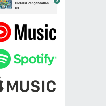
Hierarki Pengendalian
K3