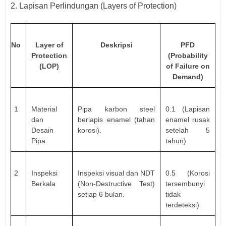
2.
Lapisan Perlindungan (Layers of Protection)
No
Layer of
Deskripsi
PFD
Protection
(Probability
(LOP)
of Failure on
Demand)
1
Material
Pipa karbon steel
0.1 (Lapisan
dan
berlapis enamel (tahan
enamel rusak
Desain
korosi).
setelah 5
Pipa
tahun)
2
Inspeksi
Inspeksi visual dan NDT
0.5 (Korosi
Berkala
(Non-Destructive Test)
tersembunyi
setiap 6 bulan.
tidak
terdeteksi)