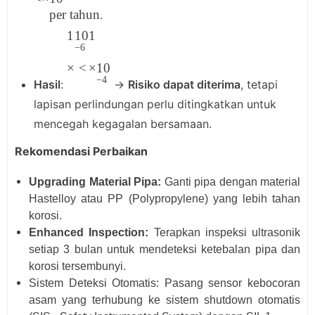
per tahun
.
1
1
0
1
−
6
×
<
×
1
0
−
4
Hasil
:
→
Risiko dapat diterima
, tetapi
lapisan perlindungan perlu ditingkatkan untuk
mencegah kegagalan bersamaan.
Rekomendasi Perbaikan
Upgrading Material Pipa:
Ganti pipa dengan material
Hastelloy atau PP (Polypropylene) yang lebih tahan
korosi.
Enhanced Inspection:
Terapkan inspeksi ultrasonik
setiap 3 bulan untuk mendeteksi ketebalan pipa dan
korosi tersembunyi.
Sistem Deteksi Otomatis: Pasang sensor kebocoran
asam yang terhubung ke sistem shutdown otomatis