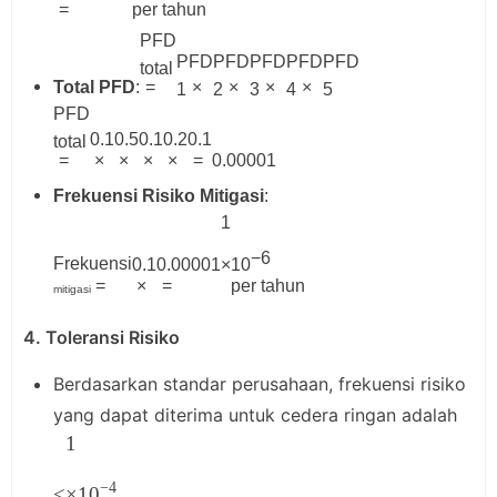
=
per tahun
PFD
PFD
PFD
PFD
PFD
PFD
total
Total PFD
:
=
×
×
×
×
1
2
3
4
5
PFD
0.1
0.5
0.1
0.2
0.1
total
=
×
×
×
×
=
0.00001
Frekuensi Risiko Mitigasi
:
1
−
6
Frekuensi
0.1
0.00001
×
1
0
=
×
=
per tahun
mitigasi
4. Toleransi Risiko
Berdasarkan standar perusahaan, frekuensi risiko
yang dapat diterima untuk cedera ringan adalah
1
−
4
<
×
1
0