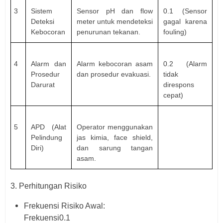
3
Sistem
Sensor pH dan flow
0.1 (Sensor
Deteksi
meter untuk mendeteksi
gagal karena
Kebocoran
penurunan tekanan.
fouling)
4
Alarm dan
Alarm kebocoran asam
0.2 (Alarm
Prosedur
dan prosedur evakuasi.
tidak
Darurat
direspons
cepat)
5
APD (Alat
Operator menggunakan
Pelindung
jas kimia, face shield,
Diri)
dan sarung tangan
asam.
3. Perhitungan Risiko
Frekuensi Risiko Awal:
Frekuensi
0.1