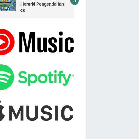
Hierarki Pengendalian
K3